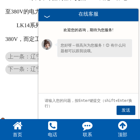
辽宁滤波器
至380V的电力传动装置中，作频繁转换控制之用。
在线客服
LK14系列
辽宁主令控制器
而定工作电压是
辽宁触头总成
欢迎您的咨询，期待为您服务!
380V，而定工作电流2.6V，约定发热电流10A。
您好呀～很高兴为您服务！😊 有什么问
题都可以跟我说哦。
上一条：辽宁变频制动电阻柜
下一条：辽宁LK16系列主令控制器
发送
豫公网安备 41072802000744号
首页
电话
联系
顶部