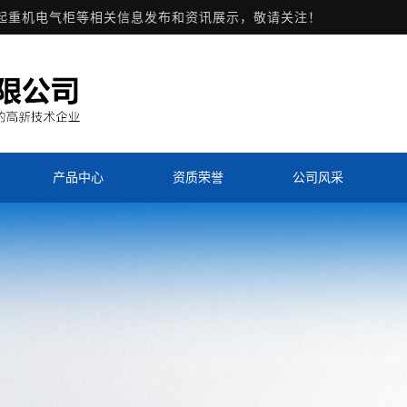
,起重机电气柜等相关信息发布和资讯展示，敬请关注！
产品中心
资质荣誉
公司风采