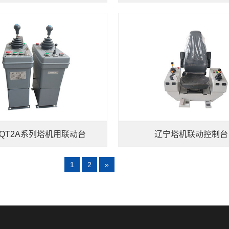
QT2A系列塔机用联动台
辽宁塔机联动控制台
1
2
»