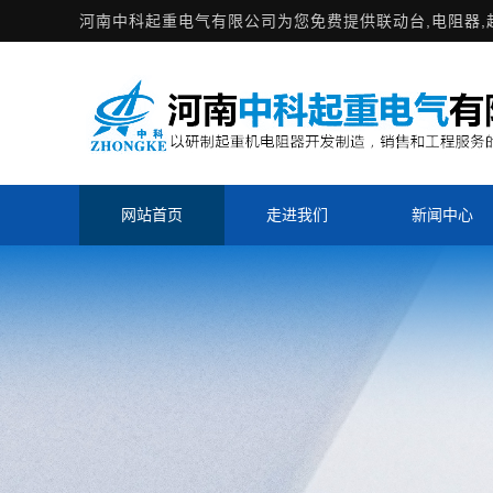
河南中科起重电气有限公司为您免费提供
联动台
,电阻器
网站首页
走进我们
新闻中心