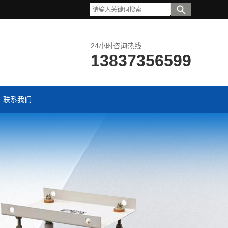
24小时咨询热线
13837356599
联系我们