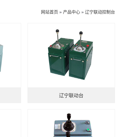
网站首页
»
产品中心
»
辽宁联动控制台
辽宁联动台