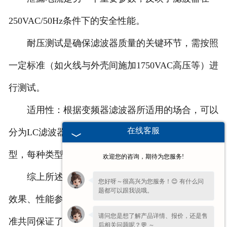
250VAC/50Hz条件下的安全性能。
耐压测试是确保滤波器质量的关键环节，需按照
一定标准（如火线与外壳间施加1750VAC高压等）进
行测试。
适用性：根据变频器滤波器所适用的场合，可以
在线客服
分为LC滤波器、谐波滤波器和正弦波滤波器等类
型，每种类型都有其特定的适用场景和性能要求。
欢迎您的咨询，期待为您服务!
综上所述，
辽宁变频器用滤波器
的标准涉及滤波
您好呀～很高兴为您服务！😊 有什么问
题都可以跟我说哦。
效果、性能参数、适用性和标准规范等方面，这些标
请问您是想了解产品详情、报价，还是售
准共同保证了滤波器在变频器系统中的可靠性。
后相关问题呢？💬 ～