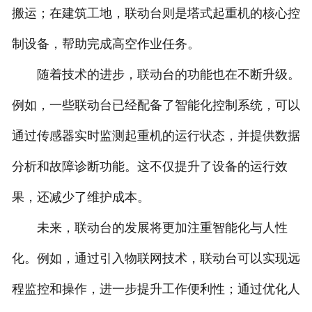
搬运；在建筑工地，联动台则是塔式起重机的核心控
制设备，帮助完成高空作业任务。
随着技术的进步，联动台的功能也在不断升级。
例如，一些联动台已经配备了智能化控制系统，可以
通过传感器实时监测起重机的运行状态，并提供数据
分析和故障诊断功能。这不仅提升了设备的运行效
果，还减少了维护成本。
未来，联动台的发展将更加注重智能化与人性
化。例如，通过引入物联网技术，联动台可以实现远
程监控和操作，进一步提升工作便利性；通过优化人