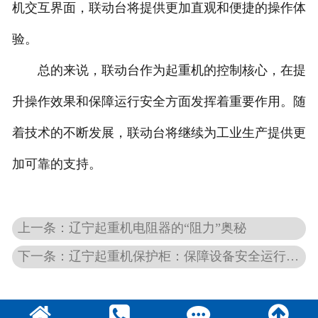
机交互界面，联动台将提供更加直观和便捷的操作体
验。
总的来说，联动台作为起重机的控制核心，在提
升操作效果和保障运行安全方面发挥着重要作用。随
着技术的不断发展，联动台将继续为工业生产提供更
加可靠的支持。
上一条：辽宁起重机电阻器的“阻力”奥秘
下一条：辽宁起重机保护柜：保障设备安全运行的关键