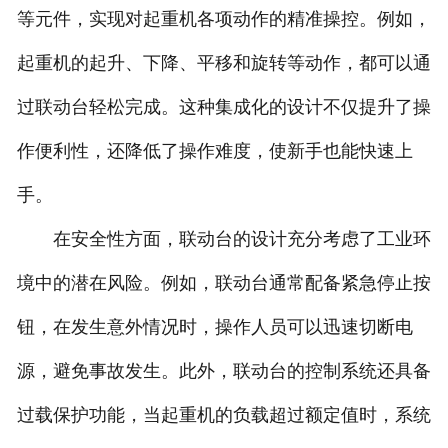
等元件，实现对起重机各项动作的精准操控。例如，
起重机的起升、下降、平移和旋转等动作，都可以通
过联动台轻松完成。这种集成化的设计不仅提升了操
作便利性，还降低了操作难度，使新手也能快速上
手。
在安全性方面，联动台的设计充分考虑了工业环
境中的潜在风险。例如，联动台通常配备紧急停止按
钮，在发生意外情况时，操作人员可以迅速切断电
源，避免事故发生。此外，联动台的控制系统还具备
过载保护功能，当起重机的负载超过额定值时，系统