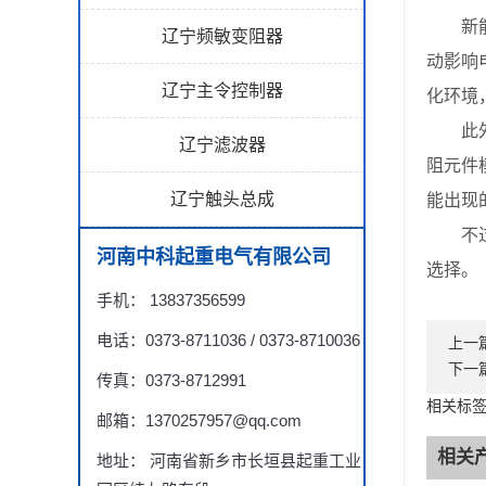
新能源
辽宁频敏变阻器
动影响
辽宁主令控制器
化环境
此外，
辽宁滤波器
阻元件
辽宁触头总成
能出现
不过，
河南中科起重电气有限公司
选择。
手机： 13837356599
电话：0373-8711036 / 0373-8710036
上一
下一
传真：0373-8712991
相关标
邮箱：1370257957@qq.com
相关
地址： 河南省新乡市长垣县起重工业