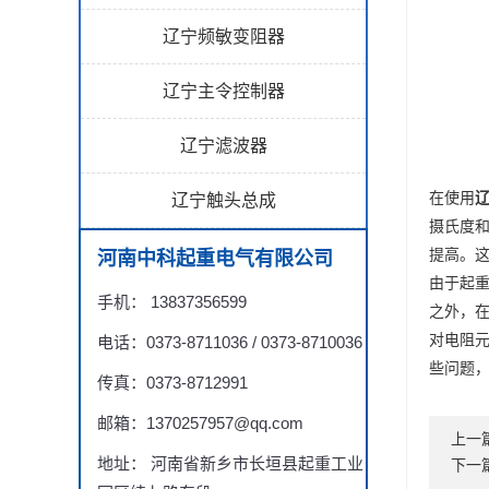
辽宁频敏变阻器
辽宁主令控制器
辽宁滤波器
在使用
辽宁触头总成
摄氏度和
提高。
河南中科起重电气有限公司
由于起
手机： 13837356599
之外，
对电阻
电话：0373-8711036 / 0373-8710036
些问题
传真：0373-8712991
邮箱：1370257957@qq.com
上一
地址： 河南省新乡市长垣县起重工业
下一