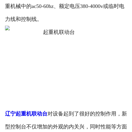
重机械中的ac50-60hz、额定电压380-4000v或临时电
力线和控制线。
辽宁起重机联动台
对设备起到了很好的控制作用，新
型控制台不仅增加的外观的内关兴，同时性能等方面