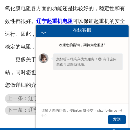
氧化膜电阻各方面的功能还是比较好的，稳定性和有
效性都很好。
辽宁起重机电阻
可以保证起重机的安全
在线客服
运行。因此，在选择电阻时，应选择质量可靠、运行
欢迎您的咨询，期待为您服务!
稳定的电阻，以确保正常生产不会延误。
更多关于不锈钢电阻器的资讯，欢迎关注我司网
您好呀～很高兴为您服务！😊 有什么问
题都可以跟我说哦。
站，同时您也可以留言或致电，我们的工作人员会为
您做详细的介绍。
上一条：辽宁起重机电气柜的作用以及使用要求
下一条：辽宁铝壳电阻和电位器的区别是什么
发送