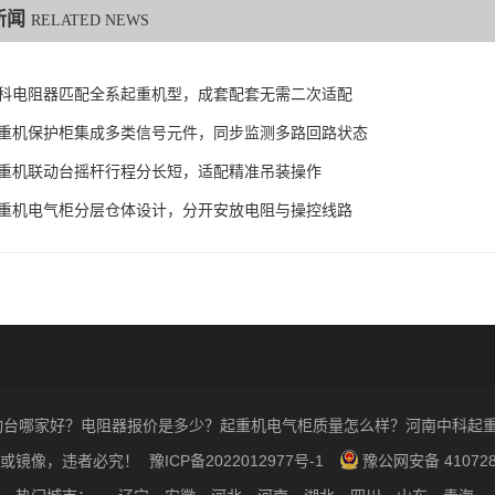
新闻
RELATED NEWS
科电阻器匹配全系起重机型，成套配套无需二次适配
重机保护柜集成多类信号元件，同步监测多路回路状态
重机联动台摇杆行程分长短，适配精准吊装操作
重机电气柜分层仓体设计，分开安放电阻与操控线路
026 联动台哪家好？电阻器报价是多少？起重机电气柜质量怎么样？河南中科起
载或镜像，违者必究！
豫ICP备2022012977号-1
豫公网安备 410728