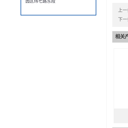
园区纬七路东段
上一
下一
相关