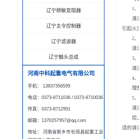
1、
辽宁频敏变阻器
清洁剂
辽宁主令控制器
引起火
2、
辽宁滤波器
清洁剂
辽宁触头总成
3、
清洁剂
河南中科起重电气有限公司
4、
手机： 13837356599
理想情
电话：0373-8711036 / 0373-8710036
5、
清洁剂
传真：0373-8712991
综上
邮箱：1370257957@qq.com
适的清
地址： 河南省新乡市长垣县起重工业